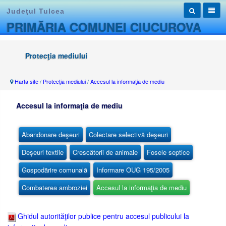
Judeţul Tulcea
PRIMĂRIA COMUNEI CIUCUROVA
Protecţia mediului
Harta site
/
Protecţia mediului
/
Accesul la informaţia de mediu
Accesul la informaţia de mediu
Abandonare deşeuri
Colectare selectivă deşeuri
Deșeuri textile
Crescătorii de animale
Fosele septice
Gospodărire comunală
Informare OUG 195/2005
Combaterea ambroziei
Accesul la informaţia de mediu
Ghidul autorităţilor publice pentru accesul publicului la