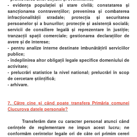
- evidența populației și stare civilă; constatarea și
sancționarea contravențiilor; prevenirea și combaterea
infracționalității stradale; protecția și securitatea
persoanelor și a bunurilor; protecție și asistență socială;
servicii de consiliere legală și reprezentare în justiție;
tranzacții spații comerciale; gestionarea declarațiilor de
avere și de interese;
- pentru analize interne destinate imbunătățirii serviciilor
publice;
- îndeplinirea altor obligații legale specifice domeniului de
activitate;
- prelucrări statistice la nivel national; prelucrări în scop
de cercetare științifică;
- arhivare.
7. Către cine și când poate transfera Primăria comunei
Ciucurova datele personale?
Transferăm date cu caracter personal atunci când
cerințele de reglementare ne impun acest lucru; ne
conformăm cerintelor legale ori de câte ori primim cereri