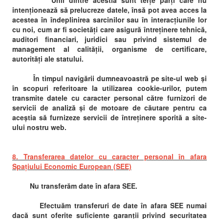
Unii dintre acestia sunt terțe părți care nu
intenționează să prelucreze datele, însă pot avea acces la
acestea în îndeplinirea sarcinilor sau în interacțiunile lor
cu noi, cum ar fi societăți care asigură întreținere tehnică,
auditori financiari, juridici sau privind sistemul de
management al calității, organisme de certificare,
autorități ale statului.
În timpul navigării dumneavoastră pe site-ul web și
în scopuri referitoare la utilizarea cookie-urilor, putem
transmite datele cu caracter personal către furnizori de
servicii de analiză și de motoare de căutare pentru ca
aceștia să furnizeze servicii de întreținere sporită a site-
ului nostru web.
8. Transferarea datelor cu caracter personal în afara
Spațiului Economic European (SEE)
Nu transferăm date în afara SEE.
Efectuăm transferuri de date în afara SEE numai
dacă sunt oferite suficiente garanții privind securitatea