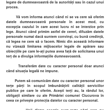
legate de dumneavoastră de la autorități sau în cazul unui
proces.
Vă vom informa atunci când ni se va cere să oferim
datele dumneavoastră personale în acest mod, cu
excepția cazului în care acest lucru ni se interzice prin
lege. Atunci când primim astfel de cereri, difuzăm datele
personale numai dacă suntem convinși, cu bună credință,
că legea ne cere să o facem. Nimic din această informare
nu vizează limitarea mijloacelor legale de apărare sau
obiecțiile pe care le-ați putea avea față de solicitarea unui
terț de a divulga informațiile dumneavoastră.
Transferăm date cu caracter personal doar atunci
când situația legală ne impune.
Putem să comunicăm date cu caracter personal unor
terțe părți în scopul îmbunătățirii calității serviciilor
publice pe care le oferim. Acești terți au, la rândul lor,
obligații similare cu ale Primăriei comunei Ciucurova în
ceea ce privește protecția datelor cu caracter personal.