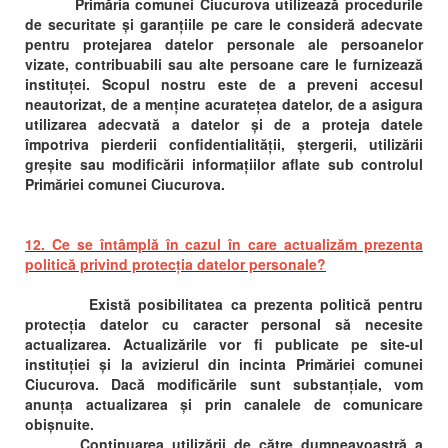
Primăria comunei Ciucurova utilizează procedurile
de securitate și garanțiile pe care le consideră adecvate
pentru protejarea datelor personale ale persoanelor
vizate, contribuabili sau alte persoane care le furnizează
instituței. Scopul nostru este de a preveni accesul
neautorizat, de a menține acuratețea datelor, de a asigura
utilizarea adecvată a datelor și de a proteja datele
împotriva pierderii confidentialității, ștergerii, utilizării
greșite sau modificării informațiilor aflate sub controlul
Primăriei comunei Ciucurova.
12. Ce se întâmplă în cazul în care actualizăm prezenta
politică privind protecția datelor personale?
Există posibilitatea ca prezenta politică pentru
protecția datelor cu caracter personal să necesite
actualizarea. Actualizările vor fi publicate pe site-ul
instituției și la avizierul din incinta Primăriei comunei
Ciucurova. Dacă modificările sunt substanțiale, vom
anunța actualizarea și prin canalele de comunicare
obișnuite.
Continuarea utilizării de către dumneavoastră a