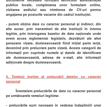
documente necesare furnizării serviciilor admnistrației
publice locale, completarea unor formulare online,
vizitarea sediului sau trimiterea de CV-uri pentru
angajarea pe posturile vacante din cadrul instituției.
- putem obține date cu caracter personal și indirect, din
alte surse: prin transmiteri de alte instituții în interes
legitim, prin interogarea bazelor de date naționale unde
avem acces reglementat legislativ, dezvăluiri ale altei
persoane vizate, dumneavoastră fiind inițial parte terță,
devenind prin prelucrare parte vizată. Aceste categorii de
informații pot cuprinde numele și datele de identificare
ale dumneavoastră, adresa de e-mail, alte informații
adiționale despre dumneavoastră.
5. Temeiul legitim al prelucrării datelor cu caracter
personal
Întemeiem prelucrările de date cu caracter personal
pe următoarele temeiuri legitime:
- prelucrările sunt necesare în vederea îndeplinirii unei