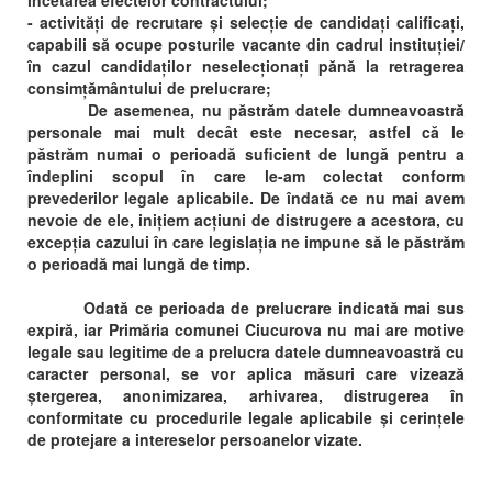
încetarea efectelor contractului;
- activități de recrutare și selecție de candidați calificați,
capabili să ocupe posturile vacante din cadrul instituției/
în cazul candidaților neselecționați pănă la retragerea
consimțământului de prelucrare;
De asemenea, nu păstrăm datele dumneavoastră
personale mai mult decât este necesar, astfel că le
păstrăm numai o perioadă suficient de lungă pentru a
îndeplini scopul în care le-am colectat conform
prevederilor legale aplicabile. De îndată ce nu mai avem
nevoie de ele, inițiem acțiuni de distrugere a acestora, cu
excepția cazului în care legislația ne impune să le păstrăm
o perioadă mai lungă de timp.
Odată ce perioada de prelucrare indicată mai sus
expiră, iar Primăria comunei Ciucurova nu mai are motive
legale sau legitime de a prelucra datele dumneavoastră cu
caracter personal, se vor aplica măsuri care vizează
ștergerea, anonimizarea, arhivarea, distrugerea în
conformitate cu procedurile legale aplicabile și cerințele
de protejare a intereselor persoanelor vizate.