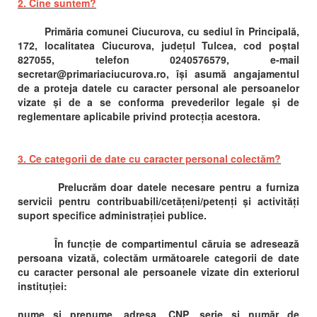
2. Cine suntem?
Primăria comunei Ciucurova, cu sediul în Principală,
172, localitatea Ciucurova, județul Tulcea, cod poștal
827055, telefon 0240576579, e-mail
secretar@primariaciucurova.ro, își asumă angajamentul
de a proteja datele cu caracter personal ale persoanelor
vizate și de a se conforma prevederilor legale și de
reglementare aplicabile privind protecția acestora.
3. Ce categorii de date cu caracter personal colectăm?
Prelucrăm doar datele necesare pentru a furniza
servicii pentru contribuabili/cetățeni/petenți și activități
suport specifice administrației publice.
În funcție de compartimentul căruia se adresează
persoana vizată, colectăm următoarele categorii de date
cu caracter personal ale persoanele vizate din exteriorul
instituției:
nume și prenume, adresa, CNP, serie și număr de