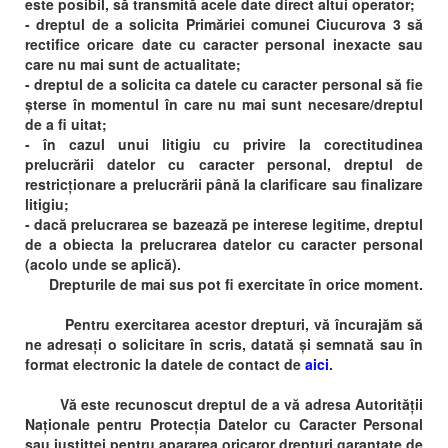
este posibil, să transmită acele date direct altui operator;
- dreptul de a solicita Primăriei comunei Ciucurova 3 să
rectifice oricare date cu caracter personal inexacte sau
care nu mai sunt de actualitate;
- dreptul de a solicita ca datele cu caracter personal să fie
șterse în momentul în care nu mai sunt necesare/dreptul
de a fi uitat;
- în cazul unui litigiu cu privire la corectitudinea
prelucrării datelor cu caracter personal, dreptul de
restricționare a prelucrării până la clarificare sau finalizare
litigiu;
- dacă prelucrarea se bazează pe interese legitime, dreptul
de a obiecta la prelucrarea datelor cu caracter personal
(acolo unde se aplică).
Drepturile de mai sus pot fi exercitate în orice moment.
Pentru exercitarea acestor drepturi, vă încurajăm să
ne adresați o solicitare în scris, datată și semnată sau în
format electronic la datele de contact de
aici
.
Vă este recunoscut dreptul de a vă adresa Autorității
Naționale pentru Protecția Datelor cu Caracter Personal
sau justitței pentru apararea oricaror drepturi garantate de