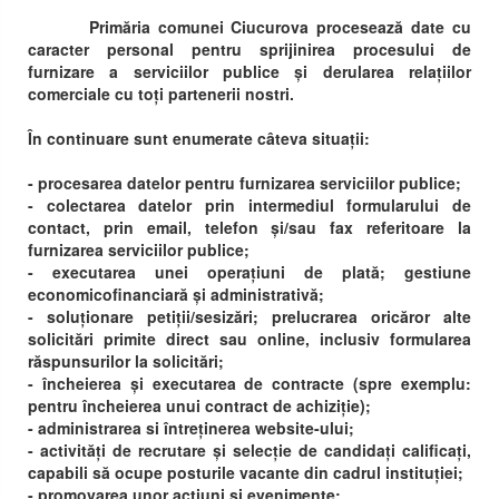
Primăria comunei Ciucurova procesează date cu
caracter personal pentru sprijinirea procesului de
furnizare a serviciilor publice și derularea relațiilor
comerciale cu toți partenerii nostri.
În continuare sunt enumerate câteva situații:
- procesarea datelor pentru furnizarea serviciilor publice;
- colectarea datelor prin intermediul formularului de
contact, prin email, telefon și/sau fax referitoare la
furnizarea serviciilor publice;
- executarea unei operațiuni de plată; gestiune
economicofinanciară și administrativă;
- soluționare petiții/sesizări; prelucrarea oricăror alte
solicitări primite direct sau online, inclusiv formularea
răspunsurilor la solicitări;
- încheierea și executarea de contracte (spre exemplu:
pentru încheierea unui contract de achiziție);
- administrarea si întreținerea website-ului;
- activități de recrutare și selecție de candidați calificați,
capabili să ocupe posturile vacante din cadrul instituției;
- promovarea unor acțiuni și evenimente;