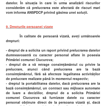
datelor. În situația în care în urma analizării riscurilor
considerăm că prelucrarea este afectată de riscuri mari
vom informa ANSPDCP privind găsirea unei soluții.
9. Drepturile persoanei vizate
În calitate de persoană vizată, aveți următoarele
drepturi:
- dreptul de a solicita un raport privind prelucrarea datelor
dumneavoastră cu caracter personal aflate în posesia
Primăriei comunei Ciucurova;
- dreptul de a vă retrage consimțământul cu privire la
prelucrare, atunci când prelucrarea are la bază
consimțământul, fără să afecteze legalitatea activităților
de prelucrare realizate până în momentul respectiv;
- dreptul la portabilitatea datelor, dacă prelucrarea are la
bază consimțământul, un contract sau mijloace automate
de luare a deciziilor, dreptul de a solicita Primăriei
comunei Ciucurova să furnizeze datele cu caracter
personal obținute direct de la persoana vizată și, dacă