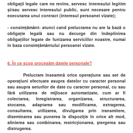
obligaţii legale care ne revine, servesc interesului legitim
și/sau servesc interesului public, sunt necesare pentru
executarea unui contract (interesul persoanei vizate);
- consimțământ: atunci cand prelucrarea nu are la bază o
obligație legală sau nu decurge din îndeplinirea
obligațiilor legate de funizarea serviciilor noastre, numai
în baza consimțământului persoanei vizate.
6. În ce scop procesăm datele personale?
Prelucrare înseamnă orice operaţiune sau set de
operaţiuni efectuate asupra datelor cu caracter personal
sau asupra seturilor de date cu caracter personal, cu sau
fără utilizarea de mijloace automatizate, cum ar fi
colectarea, înregistrarea, organizarea, structurarea,
stocarea, adaptarea sau modificarea, extragerea,
consultarea, utilizarea, divulgarea prin transmitere,
diseminarea sau punerea la dispoziţie în orice alt mod,
alinierea sau combinarea, restricţionarea, ştergerea sau
distrugerea.