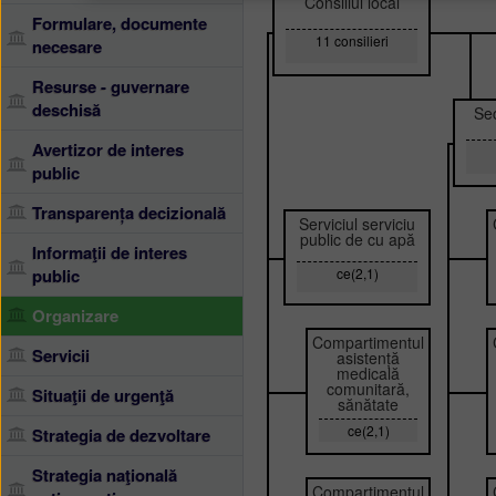
Consiliul local
Formulare, documente
11 consilieri
necesare
Resurse - guvernare
deschisă
Sec
Avertizor de interes
public
Transparența decizională
Serviciul serviciu
public de cu apă
Informaţii de interes
public
ce(2,1)
Organizare
Compartimentul
Servicii
asistență
medicală
comunitară,
Situaţii de urgenţă
sănătate
ce(2,1)
Strategia de dezvoltare
Strategia naţională
Compartimentul