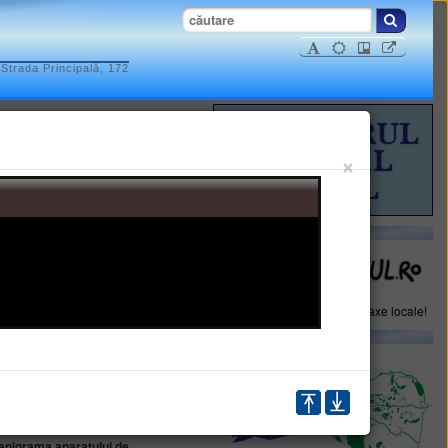
Strada Principală, 172
×
ol
paza comunala
Plăteşte online impozite şi taxe locale!
>>> Statul de funcţii
>>> Tabel angajaţi
anigrama aparatului de