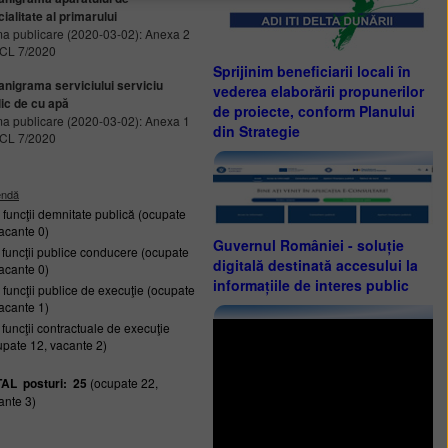
ialitate al primarului
ma publicare (2020-03-02): Anexa 2
HCL 7/2020
Sprijinim beneficiarii locali în
anigrama serviciului serviciu
vederea elaborării propunerilor
ic de cu apă
de proiecte, conform Planului
ma publicare (2020-03-02): Anexa 1
din Strategie
HCL 7/2020
endă
- funcţii demnitate publică (ocupate
vacante 0)
Guvernul României - soluție
- funcţii publice conducere (ocupate
digitală destinată accesului la
vacante 0)
informațiile de interes public
- funcţii publice de execuţie (ocupate
vacante 1)
 funcţii contractuale de execuţie
upate 12, vacante 2)
AL posturi: 25
(ocupate 22,
ante 3)