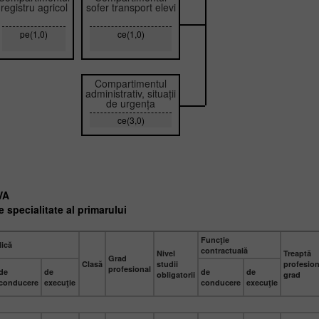
registru agricol
sofer transport elevi
pe(1,0)
ce(1,0)
Compartimentul
administrativ, situații
de urgența
ce(3,0)
VA
e specialitate al primarului
Funcţie
lică
contractuală
Nivel
Treaptă
Grad
Clasă
studii
profesion
profesional
de
de
de
de
obligatorii
grad
conducere
execuţie
conducere
execuţie