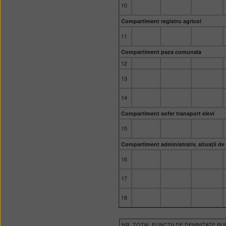
10
Compartiment registru agricol
11
Compartiment paza comunala
12
13
14
Compartiment sofer transport elevi
15
Compartiment administrativ, situații de
16
17
18
NR. TOTAL FUNCŢII DE DEMNITATE PU