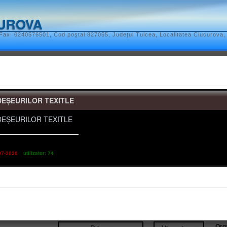
CUROVA
Fax: 0240576501, Cod poştal 827055, Judeţul Tulcea, Localitatea Ciucurova, 
te, impozite si taxe
asistență socială
urbanism si achiziții
registru agric
DEȘEURILOR TEXITLE
v, situații de urgența
EȘEURILOR TEXITLE
07-2026
utilizator: 74
COMUNA CIUCUROVA
ui şi serviciile din subordinea consiliului local
Org