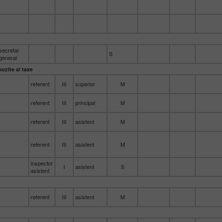
secretar
S
general
ozite si taxe
referent
III
superior
M
referent
III
principal
M
referent
III
asistent
M
referent
III
asistent
M
inspector
I
asistent
S
asistent
referent
III
asistent
M