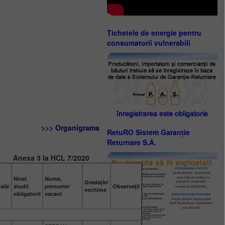
Tichetele de energie pentru
consumatorii vulnerabili
>>> Organigrama
RetuRO Sistem Garanție
Returnare S.A.
Anexa 3 la HCL 7/2020
Nivel
Nume,
Gradaţie/
ală/
studii
prenume/
Observaţii
vechime
obligatorii
vacant