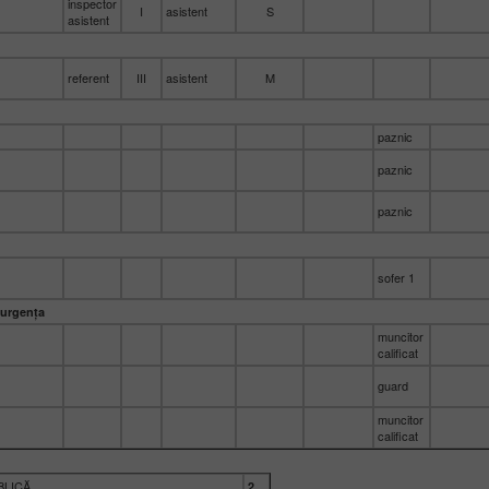
inspector
I
asistent
S
asistent
referent
III
asistent
M
paznic
paznic
paznic
sofer 1
 urgența
muncitor
calificat
guard
muncitor
calificat
BLICĂ
2