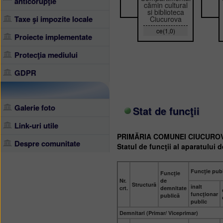
anticorupţie
cămin cultural
si biblioteca
Taxe şi impozite locale
Ciucurova
ce(1,0)
Proiecte implementate
Protecţia mediului
GDPR
Galerie foto
Stat de funcţii
Link-uri utile
PRIMĂRIA COMUNEI CIUCURO
Despre comunitate
Statul de funcţii al aparatului d
Funcţie pub
Funcţie
Nr.
de
Structură
înalt
crt.
demnitate
funcţionar
publică
public
Demnitari (Primar/ Viceprimar)