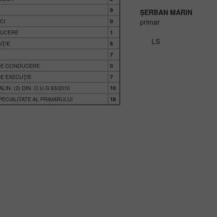
9
ȘERBAN MARIN
CI
primar
0
DUCERE
1
LS
UŢIE
8
7
 DE CONDUCERE
0
DE EXECUŢIE
7
LIN. (2) DIN. O.U.G 63/2010
10
PECIALITATE AL PRIMARULUI
18