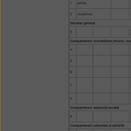
1
primar
2
viceprimar
Secretar general
3
Compartiment contabilitate,finante, imp
4
5
6
7
8
Compartiment asistență socială
9
Compartiment urbanism si achiziții