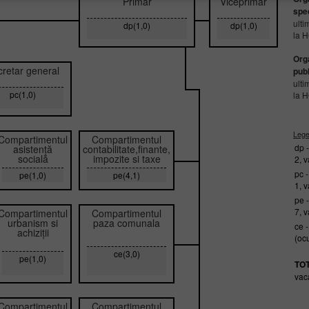
Primar
Viceprimar
spec
ulti
dp(1,0)
dp(1,0)
la 
Org
retar general
publ
ulti
pc(1,0)
la 
Leg
Compartimentul
Compartimentul
dp 
asistență
contabilitate,finante,
socială
impozite si taxe
2, 
pc 
pe(1,0)
pe(4,1)
1, 
pe 
7, 
Compartimentul
Compartimentul
urbanism si
paza comunala
ce -
achiziții
(oc
ce(3,0)
pe(1,0)
TOT
vac
Compartimentul
Compartimentul