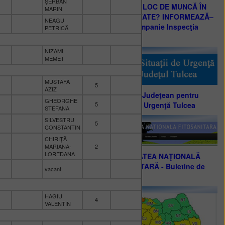
ȘERBAN
CAUȚI UN LOC DE MUNCĂ ÎN
MARIN
STRĂINĂTATE? INFORMEAZĂ–
NEAGU
TE! - o campanie Inspecţia
PETRICĂ
Muncii
NIZAMI
MEMET
MUSTAFA
5
AZIZ
Comitetul Judeţean pentru
GHEORGHE
5
Situaţii de Urgenţă Tulcea
STEFANA
SILVESTRU
5
CONSTANTIN
CHIRIȚĂ
MARIANA-
2
LOREDANA
AUTORITATEA NAŢIONALĂ
FITOSANITARĂ - Buletine de
vacant
avertizare
HAGIU
4
VALENTIN