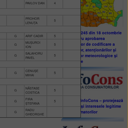
PAVLOV DAN
4
PROHOR
5
LENUȚA
ORDIN nr. 245 din 18 octombrie
G
ARIF CADIR
5
2012 pentru aprobarea
MUȘUROI
procedurilor de codificare a
G
5
ION
informărilor, atenţionărilor şi
SALAHORU
avertizărilor meteorologice şi
G
5
PAVEL
hidrologice
CENUȘE
G
5
MIHAI
NĂSTASE
G
5
COSTICA
FIRA
Asociația InfoCons – protejează
G
5
ȘTEFANA
drepturile și interesele legitime
RADU
ale consumatorilor
G
GHEORGHE