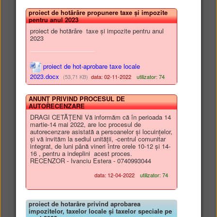
proiect de hotărâre propunere taxe și impozite
pentru anul 2023
Guvernul României - soluție
digitală destinată accesului la
proiect de hotărâre taxe și impozite pentru anul
2023
informațiile de interes public
proiect de hot-aprobare taxe locale
2023.docx
(53,71 KB)
data: 02-11-2022
utilizator: 74
ANUNȚ PRIVIND PROCESUL DE
AUTORECENZARE
DRAGI CETĂȚENI Vă informăm că în perioada 14
martie-14 mai 2022, are loc procesul de
autorecenzare asistată a persoanelor și locuințelor,
Tichetele de energie pentru
și vă invităm la sediul unității, -centrul comunitar
integrat, de luni până vineri între orele 10-12 și 14-
consumatorii vulnerabili
16 , pentru a indeplini acest proces.
RECENZOR - Ivanciu Estera - 0740993044
data: 12-04-2022
utilizator: 74
proiect de hotarâre privind aprobarea
impozitelor, taxelor locale și taxelor speciale pe