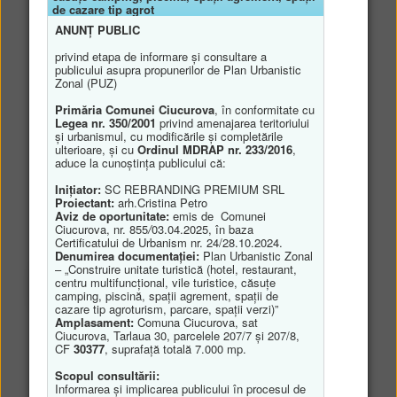
de cazare tip agrot
ANUNȚ PUBLIC
•
Proiecte de buget
•
Bugetul iniţial
privind etapa de informare și consultare a
•
Rectificări de buget
publicului asupra propunerilor de Plan Urbanistic
Zonal (PUZ)
•
Situaţii trimestriale (dds)
•
Indicatori venituri-cheltuieli
Primăria Comunei Ciucurova
, în conformitate cu
•
Plăţi restante
Legea nr. 350/2001
privind amenajarea teritoriului
și urbanismul, cu modificările și completările
•
Registre datorii publice
ulterioare, și cu
Ordinul MDRAP nr. 233/2016
,
•
Programe de investiţii
aduce la cunoștința publicului că:
•
Comunicări
Inițiator:
SC REBRANDING PREMIUM SRL
•
Contracte
Proiectant:
arh.Cristina Petro
•
alte situaţii
Aviz de oportunitate:
emis de Comunei
Proiecte de buget
Ciucurova, nr. 855
/
03.04.2025, în baza
Certificatului de Urbanism nr. 24/28.10.2024.
Denumirea documentației:
Plan Urbanistic Zonal
– „Construire unitate turistică (hotel, restaurant,
Fişier
Observaţii
Data publicării
User id
centru multifuncțional, vile turistice, căsuțe
camping, piscină, spații agrement, spații de
niciun proiect de buget publicat recent
cazare tip agroturism, parcare, spații verzi)”
Amplasament:
Comuna Ciucurova, sat
Ciucurova, Tarlaua 30, parcelele 207/7 și 207/8,
CF
30377
, suprafață totală 7.000 mp.
Scopul consultării:
Informarea și implicarea publicului în procesul de