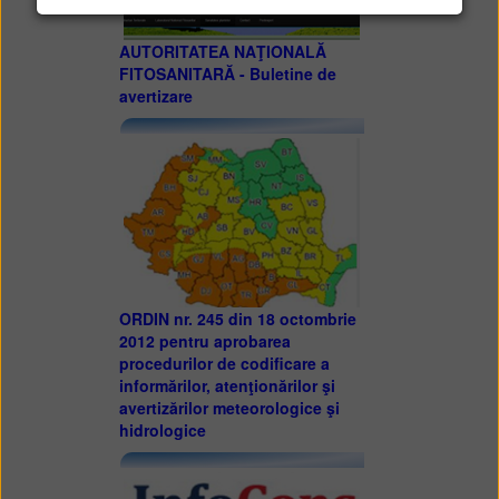
AUTORITATEA NAŢIONALĂ
FITOSANITARĂ - Buletine de
avertizare
ORDIN nr. 245 din 18 octombrie
2012 pentru aprobarea
procedurilor de codificare a
informărilor, atenţionărilor şi
avertizărilor meteorologice şi
hidrologice