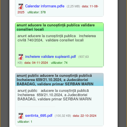
Calendar informare.pdfe
(2,25 MB)
data: 11-08-
2025
utilizator: 378
anunt aducere la cunoștință publica validare
consilieri locali
anunt aducere la cunoștință publica incheierea
Plăteşte online impozite şi taxe locale!
civilă 740/2024, validare consilieri locali
incheiere validare supleanti.pdf
(937,63
KB)
data: 04-11-2024
utilizator: 74
anunț public aducere la cunoștință publică
Incheierea 659/21.10.2024, a Judecătoriei
BABADAG, validare primar SERBAN MARIN
anunț public aducere la cunoștință publică
Sprijinim beneficiarii locali în
Incheierea 659/21.10.2024, a Judecătoriei
vederea elaborării propunerilor
BABADAG, validare primar SERBAN MARIN
de proiecte, conform Planului
din Strategie
sentinta_695.pdf
(100,32 KB)
data: 22-10-2024
utilizator: 1