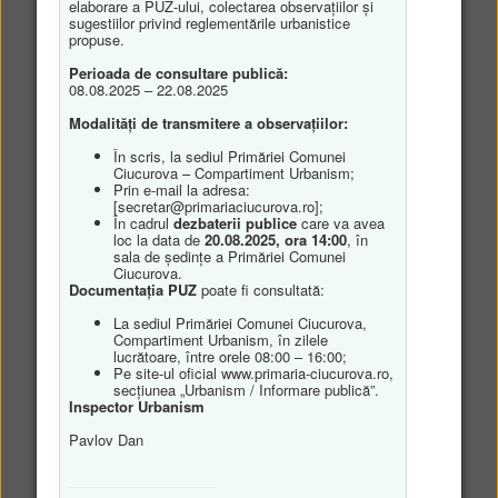
elaborare a PUZ-ului, colectarea observațiilor și
sugestiilor privind reglementările urbanistice
propuse.
Perioada de consultare publică:
08.08.2025 – 22.08.2025
Modalități de transmitere a observațiilor:
În scris, la sediul Primăriei Comunei
Ciucurova – Compartiment Urbanism;
Prin e-mail la adresa:
[secretar@primariaciucurova.ro];
În cadrul
dezbaterii publice
care va avea
loc la data de
20.08.2025, ora 14:00
, în
sala de ședințe a Primăriei Comunei
Ciucurova.
Documentația PUZ
poate fi consultată:
La sediul Primăriei Comunei Ciucurova,
Compartiment Urbanism, în zilele
lucrătoare, între orele 08:00 – 16:00;
Pe site-ul oficial www.primaria-ciucurova.ro,
secțiunea „Urbanism / Informare publică”.
Inspector Urbanism
Pavlov Dan