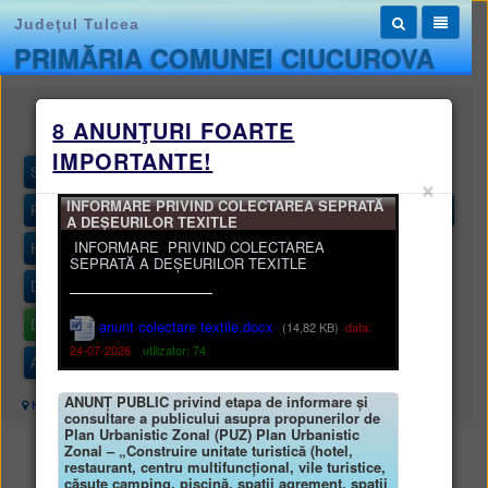
Judeţul Tulcea
PRIMĂRIA COMUNEI CIUCUROVA
Monitorul oficial local
8 ANUNŢURI FOARTE
IMPORTANTE!
STATUTUL UNITĂȚII ADMINISTRATIV-TERITORIALE
×
INFORMARE PRIVIND COLECTAREA SEPRATĂ
REGULAMENTELE PRIVIND PROCEDURILE ADMINISTRATIVE
A DEȘEURILOR TEXITLE
INFORMARE PRIVIND COLECTAREA
HOTĂRÂRILE AUTORITĂȚII DELIBERATIVE
SEPRATĂ A DEȘEURILOR TEXITLE
DISPOZIȚIILE AUTORITĂȚII EXECUTIVE
DOCUMENTE ȘI INFORMAȚII FINANCIARE
anunt colectare textile.docx
(14,82 KB)
data:
24-07-2026
utilizator: 74
ALTE DOCUMENTE
ANUNȚ PUBLIC privind etapa de informare și
Harta site
/
Monitorul oficial local
/
DOCUMENTE ȘI INFORMAȚII FINANCIARE
consultare a publicului asupra propunerilor de
Plan Urbanistic Zonal (PUZ) Plan Urbanistic
Zonal – „Construire unitate turistică (hotel,
DOCUMENTE ȘI INFORMAȚII FINANCIARE
restaurant, centru multifuncțional, vile turistice,
căsuțe camping, piscină, spații agrement, spații