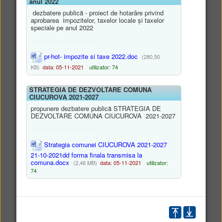
anul 2022
RetuRO Sistem Garanție
dezbatere publică - proiect de hotarâre privind
aprobarea impozitelor, taxelor locale și taxelor
Returnare S.A.
speciale pe anul 2022
pr-hot- impozite si taxe 2022.doc
(280,50
KB)
data: 05-11-2021
utilizator: 74
STRATEGIA DE DEZVOLTARE COMUNA
CIUCUROVA 2021-2027
CAUȚI UN LOC DE MUNCĂ ÎN
propunere dezbatere publică STRATEGIA DE
STRĂINĂTATE? INFORMEAZĂ–
DEZVOLTARE COMUNA CIUCUROVA 2021-2027
TE! - o campanie Inspecţia
Muncii
Strategia comunei CIUCUROVA 2021-2027
21-10-2021dd forma finala transmisa la
comuna.docx
(2,46 MB)
data: 05-11-2021
utilizator:
74
Comitetul Judeţean pentru
Situaţii de Urgenţă Tulcea